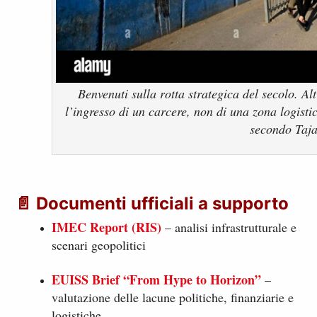
Benvenuti sulla rotta strategica del secolo. A
l’ingresso di un carcere, non di una zona logisti
secondo Taja
📄
Documenti ufficiali a supporto
IMEC Report (RIS)
– analisi infrastrutturale e
scenari geopolitici
EUISS Brief “From Hype to Horizon”
–
valutazione delle lacune politiche, finanziarie e
logistiche