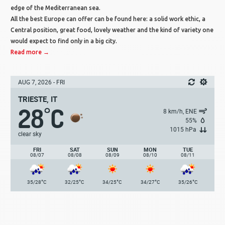
edge of the Mediterranean sea.
All the best Europe can offer can be found here: a solid work ethic, a
Central position, great food, lovely weather and the kind of variety one
would expect to find only in a big city.
Read more →
AUG 7, 2026 - FRI
TRIESTE, IT
28
C
°
8 km/h, ENE
55%
1015 hPa
clear sky
FRI
SAT
SUN
MON
TUE
08/07
08/08
08/09
08/10
08/11
°
°
°
°
°
35/28
C
32/25
C
34/25
C
34/27
C
35/26
C