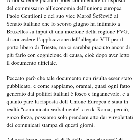
A noi sarebbe piaciuto poter commentare la risposta
del commissario all’economia dell’unione europea
Paolo Gentiloni e del suo vice Maroš Šefčovič al
Senato italiano che lo scorso giugno ha intimato a
Bruxelles su input di una mozione della regione FVG,
di concedere l’applicazione dell’allegato VIII per il
porto libero di Trieste, ma ci sarebbe piaciuto ancor di
più farlo con cognizione di causa, cioè dopo aver letto
il documento ufficiale.
Peccato però che tale documento non risulta esser stato
pubblicato, e come sappiamo, oramai, quasi ogni fatto
generato dai politici italiani è fosco e ingannevole, e a
quanto pare la risposta dell’Unione Europea è stata in
realtà “comunicata verbalmente” a e da Roma, perciò,
gioco forza, possiamo solo prendere atto dei virgolettati
dei comunicati stampa di questi giorni.
Ad ogni buon conto, al di là della “non risposta” di