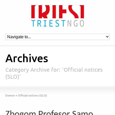
Archives
Category Archive for: ‘Official notices
(SLO)’
Domov
»
Official notices (SLO)
Zbogom Profesor Samo