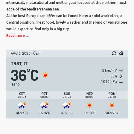
intrinsically multicultural and multilingual, located at the northernmost
edge of the Mediterranean sea.
All the best Europe can offer can be found here: a solid work ethic, a
Central position, great food, lovely weather and the kind of variety one
would expect to find only in a big city.
Read more →
AVG 6, 2026 - ČET
TRST, IT
36
C
°
3 km/h, S
33%
1016 hPa
jasno
ČET
PET
SOB
NED
PON
08/06
08/07
08/08
08/09
08/10
°
°
°
°
°
36/26
C
35/26
C
32/23
C
35/26
C
36/27
C