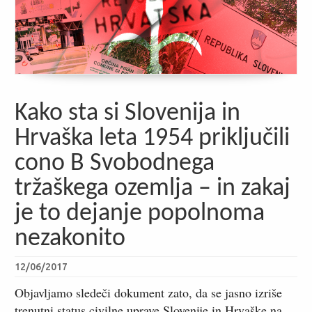
Kako sta si Slovenija in
Hrvaška leta 1954 priključili
cono B Svobodnega
tržaškega ozemlja – in zakaj
je to dejanje popolnoma
nezakonito
12/06/2017
Objavljamo sledeči dokument zato, da se jasno izriše
trenutni status civilne uprave Slovenije in Hrvaške na