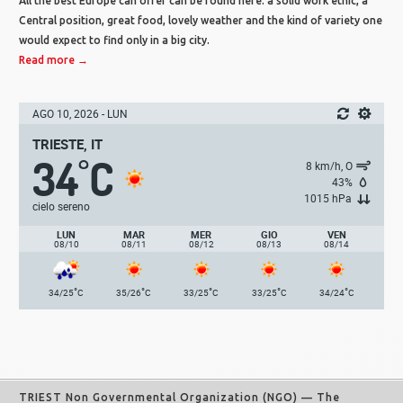
All the best Europe can offer can be found here: a solid work ethic, a
Central position, great food, lovely weather and the kind of variety one
would expect to find only in a big city.
Read more →
AGO 10, 2026 - LUN
TRIESTE, IT
34
C
°
8 km/h, O
43%
1015 hPa
cielo sereno
LUN
MAR
MER
GIO
VEN
08/10
08/11
08/12
08/13
08/14
°
°
°
°
°
34/25
C
35/26
C
33/25
C
33/25
C
34/24
C
TRIEST Non Governmental Organization (NGO)
— The