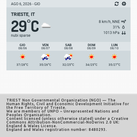
AGO 6, 2026 - GIO
TRIESTE, IT
29
C
°
8 km/h, NNE
31%
1013 hPa
nubi sparse
GIO
VEN
SAB
DOM
LUN
08/06
08/07
08/08
08/09
08/10
°
°
°
°
°
37/28
C
35/26
C
32/25
C
34/25
C
35/27
C
TRIEST Non Governmental Organization (NGO)
— The
Human Rights, Civil and Economic Development Initiative for
the Free Territory of Trieste.
We are members of UNPO – Unrepresented Nations and
Peoples Organisation.
Content licensed (unless otherwise stated) under a
Creative
Commons Attribution-NonCommercial-NoDerivs 2.0 UK:
England & Wales License
.
England and Wales registration number: 8480293.