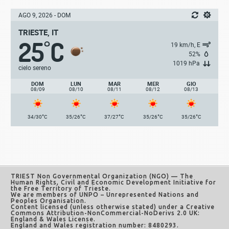
AGO 9, 2026 - DOM
TRIESTE, IT
25
C
°
19 km/h, E
52%
1019 hPa
cielo sereno
DOM
LUN
MAR
MER
GIO
08/09
08/10
08/11
08/12
08/13
°
°
°
°
°
34/30
C
35/26
C
37/27
C
35/26
C
35/26
C
TRIEST Non Governmental Organization (NGO)
— The
Human Rights, Civil and Economic Development Initiative for
the Free Territory of Trieste.
We are members of UNPO – Unrepresented Nations and
Peoples Organisation.
Content licensed (unless otherwise stated) under a
Creative
Commons Attribution-NonCommercial-NoDerivs 2.0 UK:
England & Wales License
.
England and Wales registration number: 8480293.