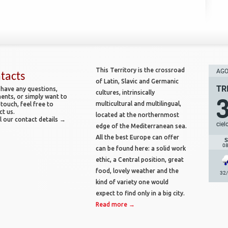
This Territory is the crossroad
AGO 
tacts
of Latin, Slavic and Germanic
TR
 have any questions,
cultures, intrinsically
nts, or simply want to
multicultural and multilingual,
 touch, feel free to
ct us.
located at the northernmost
l our contact details →
ciel
edge of the Mediterranean sea.
All the best Europe can offer
S
0
can be found here: a solid work
ethic, a Central position, great
food, lovely weather and the
32
kind of variety one would
expect to find only in a big city.
Read more →