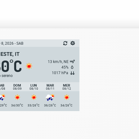
8, 2026 - SAB
IESTE, IT
30
C
°
13 km/h, NE
45%
1017 hPa
o sereno
AB
DOM
LUN
MAR
MER
8/08
08/09
08/10
08/11
08/12
°
°
°
°
°
/29
C
34/30
C
33/26
C
36/26
C
34/26
C