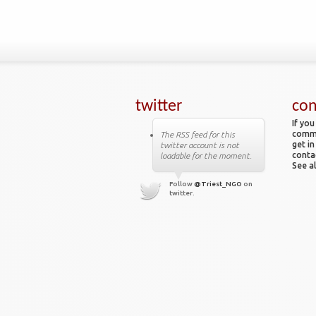
twitter
con
If you
comme
The RSS feed for this
get in
twitter account is not
conta
loadable for the moment.
See al
Follow
@Triest_NGO
on
twitter.