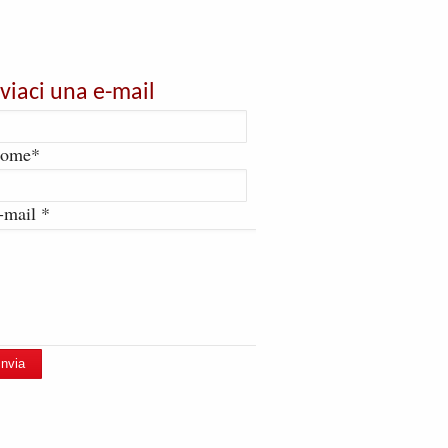
nviaci una e-mail
ome*
-mail *
Invia