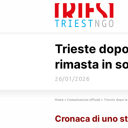
Trieste dopo
rimasta in 
26/01/2026
Home
»
Comunicazioni ufficiali
»
Trieste dopo la
Cronaca di uno st