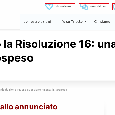
donations
newsletter
Le nostre azioni
info su Trieste
Chi siamo
 la Risoluzione 16: un
sospeso
 Risoluzione 16: una questione rimasta in sospeso
allo annunciato