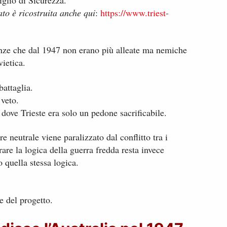
glio di Sicurezza.
o è ricostruita anche qui
:
https://www.triest-
nze che dal 1947 non erano più alleate ma nemiche
vietica.
attaglia.
 veto.
 dove Trieste era solo un pedone sacrificabile.
e neutrale viene paralizzato dal conflitto tra i
are la logica della guerra fredda resta invece
o quella stessa logica.
e del progetto.