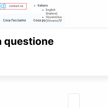
Italiano
contact us
English
(
Inglese
)
Slovenščina
Cosa facciamo
Cosa puoi fare TU
(
Sloveno
)
a questione