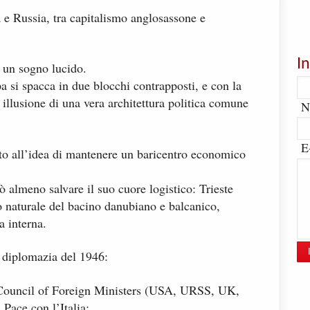
 e Russia, tra capitalismo anglosassone e
I
i un sogno lucido.
pa si spacca in due blocchi contrapposti, e con la
 illusione di una vera architettura politica comune
N
E
to all’idea di mantenere un baricentro economico
ò almeno salvare il suo cuore logistico: Trieste
 naturale del bacino danubiano e balcanico,
a interna.
 diplomazia del 1946:
 Council of Foreign Ministers (USA, URSS, UK,
 Pace con l’Italia;