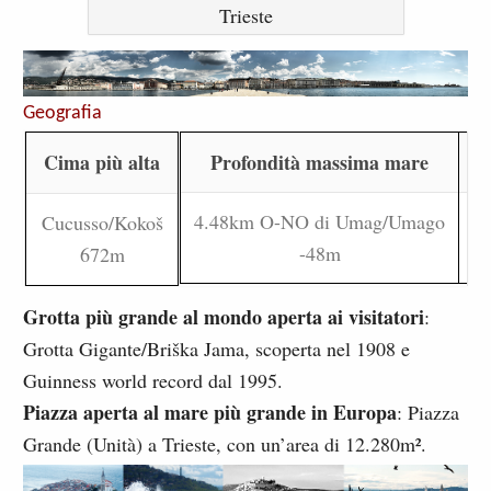
Trieste
Geografia
Cima più alta
Profondità massima mare
Gr
4.48km O-NO di Umag/Umago
Cucusso/Kokoš
-48m
672m
Grotta più grande al mondo aperta ai visitatori
:
Grotta Gigante/Briška Jama, scoperta nel 1908 e
Guinness world record dal 1995.
Piazza aperta al mare più grande in Europa
: Piazza
Grande (Unità) a Trieste, con un’area di 12.280m².