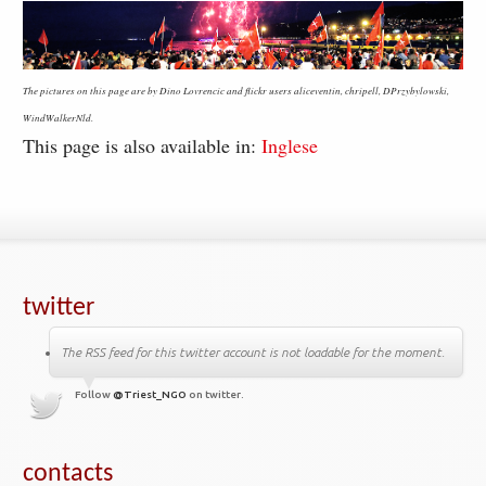
The pictures on this page are by Dino Lovrencic and flickr users aliceventin, chripell, DPrzybylowski,
WindWalkerNld.
This page is also available in:
Inglese
twitter
The RSS feed for this twitter account is not loadable for the moment.
Follow
@Triest_NGO
on twitter.
contacts