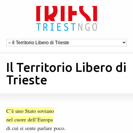
Il Territorio Libero di
Trieste
C’è uno Stato sovrano
nel cuore dell’Europa
di cui si sente parlare poco.