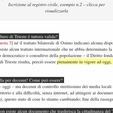
Iscrizione al registro civile, esempio n.2 – clicca per
visualizzarla
bero di Trieste è tuttora valida?
nota​ 3
] né il trattato bilaterale di Osimo indicano alcuna di
iste alcun trattato internazionale che ne abbia determinato l
democratico o consultivo della popolazione – il Diritto fondam
 di Trieste risulta, perciò essere
pienamente in vigore ad oggi, 
lla per decenni! Come può essere?
– oggi – ​ma decenni di controllo strettissimo dei media locali e
torio e ​al​la difficoltà, senza internet, ​ad attingere ai documenti
i, questo stato di cose lo stiamo cambiando; fine della rasseg
 esiste alcun documento che trasferisca la cittadinanza del T