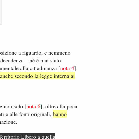
sposizione a riguardo, e nemmeno
a decadenza – nè è mai stato
entale alla cittadinanza [​
nota ​4
]
anche secondo la legge interna ai
 non​ solo ​[
nota ​6
], oltre alla poca
 e alle fonti​ originali​,
hanno
nazione.
erritorio Libero a quella