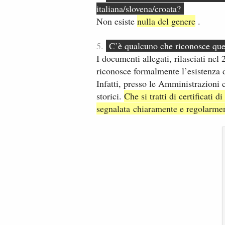
italiana/slovena/croata?
Non esiste
nulla del genere
.
5.
C’è qualcuno che riconosce que
I documenti allegati, rilasciati ne
riconosce formalmente l’esistenza de
Infatti, presso le Amministrazioni c
storici.
Che si tratti di certificati
segnalata chiaramente e regolarme