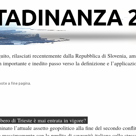
ito, rilasciati recentemente​ dalla Repubblica di Slovenia, amm
 importante e inedito passo verso la definizione e l’applicazion
ote a fine pagina.
ibero di Trieste è mai entrata in vigore?
erminato l’attuale assetto geopolitico alla fine del secondo confl
e massimamente con la perdita di sovranità italiana sullo stesso 