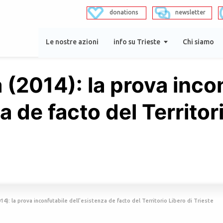
donations
newsletter
Le nostre azioni
info su Trieste
Chi siamo
 (2014): la prova inco
a de facto del Territor
14): la prova inconfutabile dell’esistenza de facto del Territorio Libero di Trieste