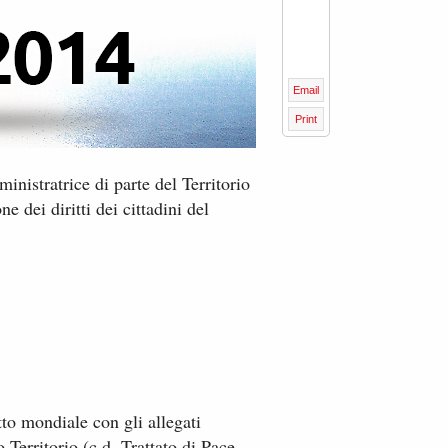
Email
Print
inistratrice di parte del Territorio
e dei diritti dei cittadini del
itto mondiale con gli allegati
Territorio (​c.d. Trattato di Pace