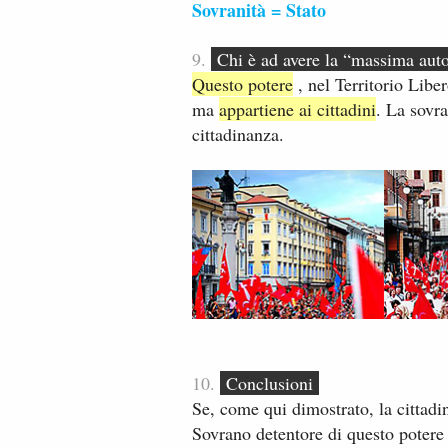
Sovranità = Stato​
9.
​
Chi è ad avere la “massima auto
Questo potere
, nel Territorio Liber
ma
appartiene​ ​ai cittadini​
. ​La sovr
cittadinanza.​
_
10.
Conclusioni
Se, come qui ​​dimostrato, la cittad
Sovrano detentore di questo poter