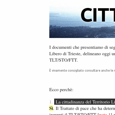
I documenti che presentiamo di segu
Libero di Trieste, delineano ​oggi un
TLT/STO/FTT.
È vivamente consigliato consultare anche le n
_
Ecco perchè:
1.
La cittadinanza del Territorio L
Sì
.​ ​I​l Trattato di pace che ha det
inerenti il TLT/STO/FTT [​
nota ​1
] 