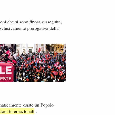
oni che si sono fin​ora susseguite,
 esclusivamente prerogativa della
tomaticamente esiste un Popolo
zioni internazionali
​.