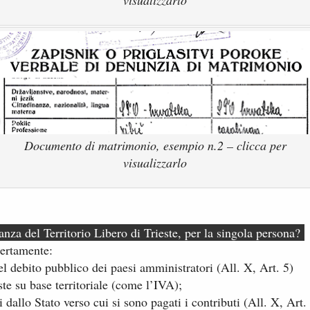
visualizzarlo
Documento di matrimonio, esempio n.2 – clicca per
visualizzarlo
nanza del Territorio Libero di Trieste, per la singola persona?
certamente:
l debito pubblico dei paesi amministratori (All. X, Art. 5)​
te su base territoriale (come l’IVA);
i ​dallo Stato verso cui si sono pagati i contributi (All. X, Art. 