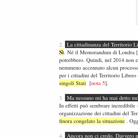
2.
La cittadinanza del Territorio Li
Sì
.​ Né il Memorandum di Londra [
potrebbero. Quindi, nel 2014 non es
nemmeno accennato ​alc​un processo 
per i cittadini del Territorio Libero
singoli Stati
[​
nota ​5
].
3.
Ma nessuno mi ha mai detto nu
​In effetti può sembrare incredibile 
organizzazione dei cittadini del Terri
finora congelato la situazione
. Ogg
4.
Ancora non ci credo. Davvero non