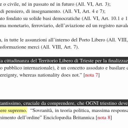
 o civile, né in passato né in futuro (All. VI, Art. 3);
, di pensiero, di insegnamento. (All. VI, Art. 4 e 7)​;
ato fondato su solide basi democratiche (All. VI, Art. 10.1 e 12
stema monetario, ferroviario, dell’aviazione ed un registro naval
, in tutte le assunzioni all’interno del Porto Libero (All. VIII
rasformazione merci (All. VIII, Art. 7).
 cittadinanza del Territorio Libero di Trieste per la finalizza
to pubblico internazionale), è un concetto assodato e basilare
ereignty, whereas nationality does not.”​ [
nota 7
]
tantissimo, cruciale da comprendere, che OGNI triestino dev
otere supremo.
“Sovranità, in teoria politica, massima responsa
enimento dell’ordine” Enciclopædia Britannica [
​nota ​8
​​]