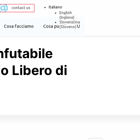
Italiano
contact us
English
(
Inglese
)
Slovenščina
Cosa facciamo
Cosa puoi fare TU
(
Sloveno
)
nfutabile
io Libero di