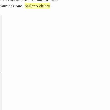
 comunicazione,
parlano chiaro
.​