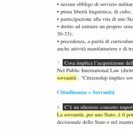
• nessun obbligo di servizio militare
• piena libertà linguistica, di culto
• partecipazione alla vita di uno St
• diritto ad istituire un proprio si
30-33);
• precedenza, a parità di curriculum
anche attività manifatturiere e di t
7.
Cosa implica l’acquisizione della
Nel Public International Law (dirit
sovranità
: “Citizenship implies sov
Cittadinanza = Sovranità
8.
C’è un ulteriore concetto impor
La sovranità, per uno Stato, è il p
decisionale dello Stato e nel mant