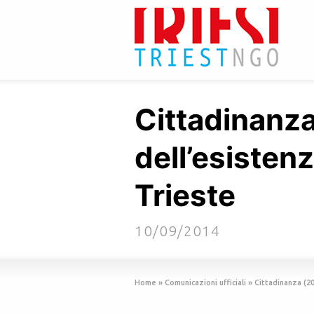
Cittadinanza
dell’esistenz
Trieste
10/09/2014
Home
»
Comunicazioni ufficiali
»
Cittadinanza (20