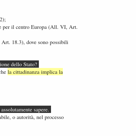
);​
e per il centro Europa (All. VI, Art.
, Art. 18.3), dove sono possibili
zione dello Stato?
 che
la cittadinanza implica la
e assolutamente sapere.
bile, o autorità, nel processo