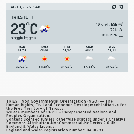
AGO 8, 2026 - SAB
TRIESTE, IT
23
C
°
19 km/h, ESE
72%
1018 hPa
pioggia leggera
SAB
DOM
LUN
MAR
MER
08/08
08/09
08/10
08/11
08/12
°
°
°
°
°
32/26
C
34/25
C
34/26
C
37/28
C
36/26
C
TRIEST Non Governmental Organization (NGO)
— The
Human Rights, Civil and Economic Development Initiative for
the Free Territory of Trieste.
We are members of UNPO – Unrepresented Nations and
Peoples Organisation.
Content licensed (unless otherwise stated) under a
Creative
Commons Attribution-NonCommercial-NoDerivs 2.0 UK:
England & Wales License
.
England and Wales registration number: 8480293.