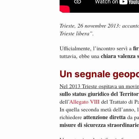
Trieste, 26 novembre 2013: accanto
Trieste libera”.
fi
Ufficialmente, l’incontro servì a
chiara valenza s
tuttavia, ebbe una
Un segnale geopol
Nel 2013 Trieste ospitava un movime
sullo status giuridico del Territo
dell’
Allegato VIII
del Trattato di P
In quella seconda metà dell’anno, l
attenzione diretta
richiedere
da par
misure di sicurezza straordinarie