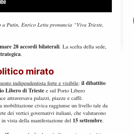
 a Putin, Enrico Letta pronuncia “Viva Trieste,
rmare 28 accordi bilaterali
. La scelta della sede,
trategica
.
itico mirato
il dibattito
nto indipendentista forte e visibile
:
rio Libero di Trieste
e sul Porto Libero
ace attraversava palazzi, piazze e caffè.
a mobilitazione civica raggiunse un livello tale da
te dei vertici governativi italiani, che valutarono
15 settembre
in vista della manifestazione del
.