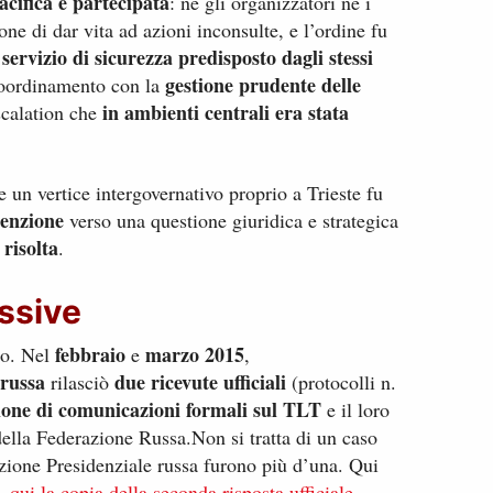
acifica e partecipata
: né gli organizzatori né i
ne di dar vita ad azioni inconsulte, e l’ordine fu
 servizio di sicurezza predisposto dagli stessi
gestione prudente delle
coordinamento con la
in ambienti centrali era stata
scalation che
 un vertice intergovernativo proprio a Trieste fu
tenzione
verso una questione giuridica e strategica
 risolta
.
ssive
febbraio
marzo 2015
nto. Nel
e
,
 russa
due ricevute ufficiali
rilasciò
(protocolli n.
ione di comunicazioni formali sul TLT
e il loro
ella Federazione Russa.Non si tratta di un caso
azione Presidenziale russa furono più d’una. Qui
a,
qui la copia della seconda risposta ufficiale.