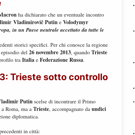
e
Macron
ha dichiarato che un eventuale incontro
dimir Vladimirovič Putin
Volodymyr
e
opa, in un Paese neutrale accettato da tutte le
enti storici specifici. Per chi conosce la regione
26 novembre 2013
Trieste
n episodio del
, quando
Italia
Federazione Russa
profilo tra
e
.
 Trieste sotto controllo
ladimir Putin
scelse di incontrare il Primo
Trieste
undici
 a Roma, ma a
, accompagnato da
ione diplomatica.
recedenti in città: