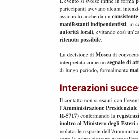
p
L’evento si svolse infine in forma
partecipanti avevano alcuna intenzio
consistente
assicurato anche da un
manifestanti indipendentisti
, in 
autorità locali
, evitando così un’e
ritenuta possibile
.
Mosca
La decisione di
di convocare
segnale di at
interpretata come un
mai
di lungo periodo, formalmente
Interazioni succe
Il contatto non si esaurì con l’eve
Amministrazione Presidenziale
l’
И-5717
registraz
) confermando la
inoltro al Ministero degli Esteri
d
isolato: le risposte dell’Amministr
sotto la prima ricevuta protocollat