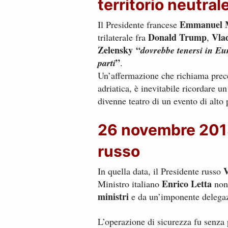
territorio neutral
Emmanuel 
Il Presidente francese
Donald Trump
Vla
trilaterale fra
,
Zelensky
“
dovrebbe tenersi in Eur
”
parti
.
Un’affermazione che richiama preced
adriatica, è inevitabile ricordare u
divenne teatro di un evento di alto 
26 novembre 2013:
russo
V
In quella data, il Presidente russo
Enrico Letta
Ministro italiano
non
ministri
e da un’imponente delegaz
L’operazione di sicurezza fu senza p