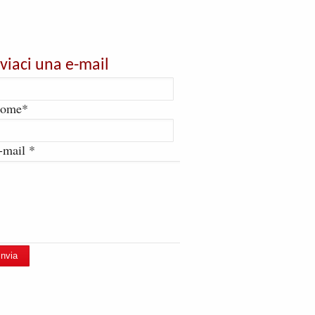
nviaci una e-mail
ome*
-mail *
Invia