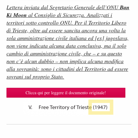
Lettera inviata dal Segretario Generale dell’ONU
Ban
Ki Moon
al Consiglio di Sicurezza. Analizzati i
territori sotto controllo ONU. Per il Territorio Libero
di Trieste, oltre ad essere sancita ancora una volta la
sola amministrazione civile italiana ed [ex] jugoslava,
non viene indicata alcuna data conclusiva, ma il solo
cambio di amministrazione civile, che – e su questo
non c’è alcun dubbio – non implica alcuna modifica
alla sovranità: sono i cittadini del Territorio ad essere
sovrani sul proprio Stato.
Clicca qui per leggere il documento originale!