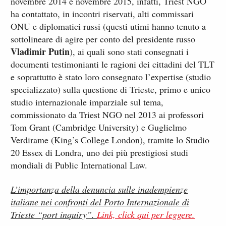
novembre 2014 e novembre 2015, infatti, Triest NGO
ha contattato, in incontri riservati, alti commissari
ONU e diplomatici russi (questi utimi hanno tenuto a
sottolineare di agire per conto del presidente russo
Vladimir Putin
), ai quali sono stati consegnati i
documenti testimonianti le ragioni dei cittadini del TLT
e soprattutto è stato loro consegnato l’expertise (studio
specializzato) sulla questione di Trieste, primo e unico
studio internazionale imparziale sul tema,
commissionato da Triest NGO nel 2013 ai professori
Tom Grant (Cambridge University) e Guglielmo
Verdirame (King’s College London), tramite lo Studio
20 Essex di Londra, uno dei più prestigiosi studi
mondiali di Public International Law.
L’importanza della denuncia sulle inadempienze
italiane nei confronti del Porto Internazionale di
Trieste “port inquiry”.
Link, click qui per leggere.