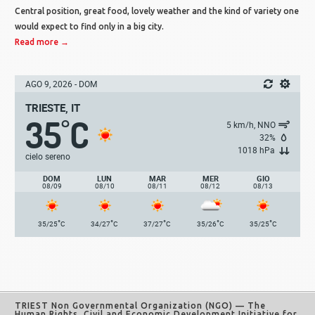
Central position, great food, lovely weather and the kind of variety one
would expect to find only in a big city.
Read more →
AGO 9, 2026 - DOM
TRIESTE, IT
35
C
°
5 km/h, NNO
32%
1018 hPa
cielo sereno
DOM
LUN
MAR
MER
GIO
08/09
08/10
08/11
08/12
08/13
°
°
°
°
°
35/25
C
34/27
C
37/27
C
35/26
C
35/25
C
TRIEST Non Governmental Organization (NGO)
— The
Human Rights, Civil and Economic Development Initiative for