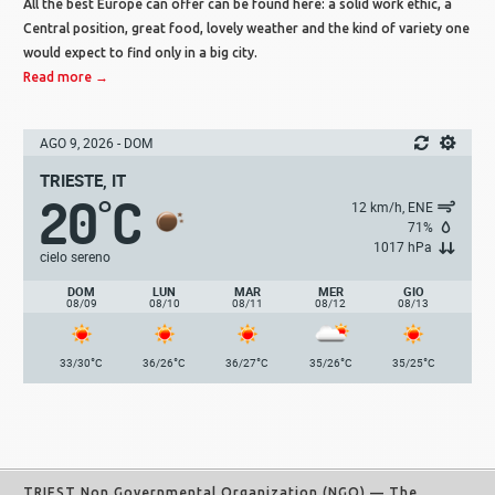
All the best Europe can offer can be found here: a solid work ethic, a
Central position, great food, lovely weather and the kind of variety one
would expect to find only in a big city.
Read more →
AGO 9, 2026 - DOM
TRIESTE, IT
20
C
°
12 km/h, ENE
71%
1017 hPa
cielo sereno
DOM
LUN
MAR
MER
GIO
08/09
08/10
08/11
08/12
08/13
°
°
°
°
°
33/30
C
36/26
C
36/27
C
35/26
C
35/25
C
TRIEST Non Governmental Organization (NGO)
— The