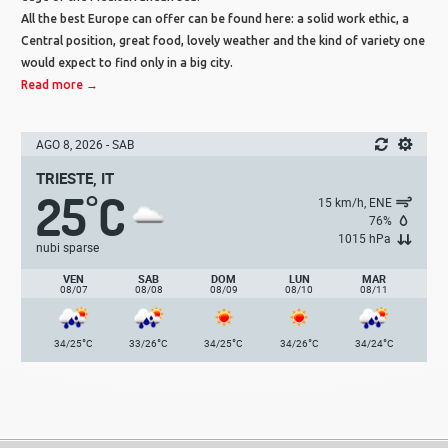
All the best Europe can offer can be found here: a solid work ethic, a
Central position, great food, lovely weather and the kind of variety one
would expect to find only in a big city.
Read more →
AGO 8, 2026 - SAB
TRIESTE, IT
25
C
°
15 km/h, ENE
76%
1015 hPa
nubi sparse
VEN
SAB
DOM
LUN
MAR
08/07
08/08
08/09
08/10
08/11
°
°
°
°
°
34/25
C
33/26
C
34/25
C
34/26
C
34/24
C