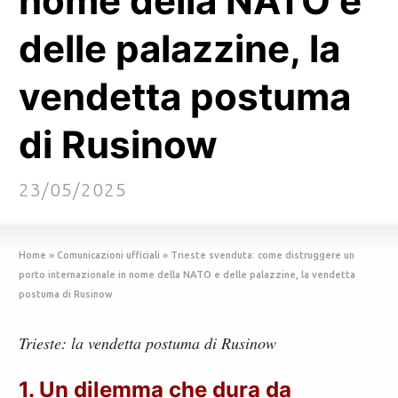
nome della NATO e
delle palazzine, la
vendetta postuma
di Rusinow
23/05/2025
Home
»
Comunicazioni ufficiali
»
Trieste svenduta: come distruggere un
porto internazionale in nome della NATO e delle palazzine, la vendetta
postuma di Rusinow
Trieste: la vendetta postuma di Rusinow
1. Un dilemma che dura da